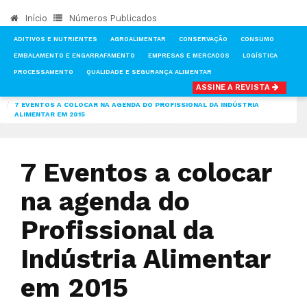
Início
Números Publicados
ADITIVOS E NUTRIENTES
AGROALIMENTAR
CONSERVAÇÃO
CONSUMO
EMBALAMENTO E ENGARRAFAMENTO
EMPRESAS E MERCADOS
LOGÍSTICA
PROCESSAMENTO
QUALIDADE E SEGURANÇA ALIMENTAR
ASSINE A REVISTA
INÍCIO
NOTÍCIAS
FEIRAS & EVENTOS
7 EVENTOS A COLOCAR NA AGENDA DO PROFISSIONAL DA INDÚSTRIA
ALIMENTAR EM 2015
7 Eventos a colocar
na agenda do
Profissional da
Indústria Alimentar
em 2015