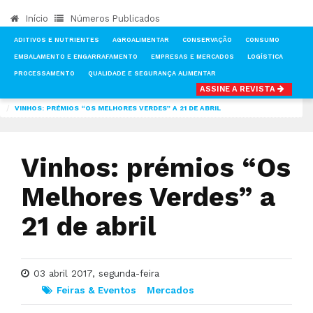
Início
Números Publicados
ADITIVOS E NUTRIENTES
AGROALIMENTAR
CONSERVAÇÃO
CONSUMO
EMBALAMENTO E ENGARRAFAMENTO
EMPRESAS E MERCADOS
LOGÍSTICA
PROCESSAMENTO
QUALIDADE E SEGURANÇA ALIMENTAR
ASSINE A REVISTA
INÍCIO
NOTÍCIAS
FEIRAS & EVENTOS
VINHOS: PRÉMIOS “OS MELHORES VERDES” A 21 DE ABRIL
Vinhos: prémios “Os
Melhores Verdes” a
21 de abril
03 abril 2017, segunda-feira
Feiras & Eventos
Mercados