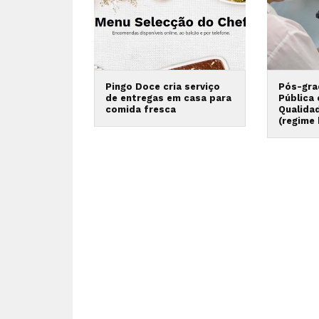
Pingo Doce cria serviço
Pós-gra
de entregas em casa para
Pública
comida fresca
Qualida
(regime 