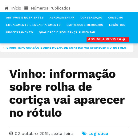
Início
Números Publicados
ADITIVOS E NUTRIENTES
AGROALIMENTAR
CONSERVAÇÃO
CONSUMO
EMBALAMENTO E ENGARRAFAMENTO
EMPRESAS E MERCADOS
LOGÍSTICA
PROCESSAMENTO
QUALIDADE E SEGURANÇA ALIMENTAR
ASSINE A REVISTA
INÍCIO
NOTÍCIAS
LOGÍSTICA
VINHO: INFORMAÇÃO SOBRE ROLHA DE CORTIÇA VAI APARECER NO RÓTULO
Vinho: informação
sobre rolha de
cortiça vai aparecer
no rótulo
02 outubro 2015, sexta-feira
Logística