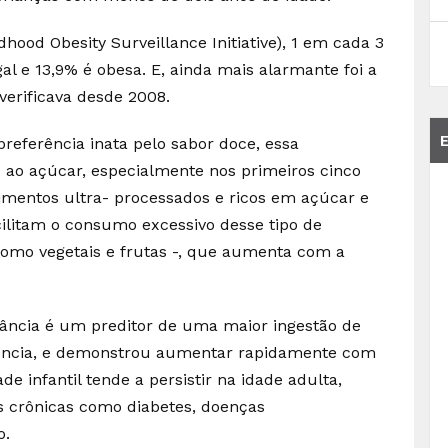
hood Obesity Surveillance Initiative), 1 em cada 3
l e 13,9% é obesa. E, ainda mais alarmante foi a
verificava desde 2008.
ferência inata pelo sabor doce, essa
 ao açúcar, especialmente nos primeiros cinco
limentos ultra- processados e ricos em açúcar e
cilitam o consumo excessivo desse tipo de
como vegetais e frutas -, que aumenta com a
ância é um preditor de uma maior ingestão de
scência, e demonstrou aumentar rapidamente com
 infantil tende a persistir na idade adulta,
s crônicas como diabetes, doenças
o.