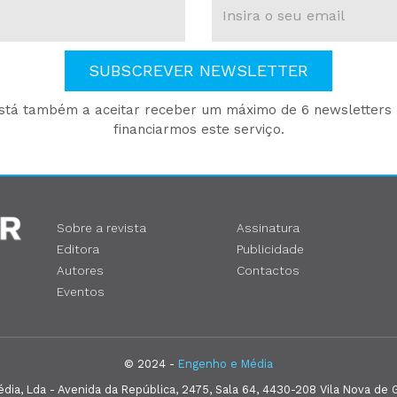
SUBSCREVER NEWSLETTER
está também a aceitar receber um máximo de 6 newsletters p
financiarmos este serviço.
Sobre a revista
Assinatura
Editora
Publicidade
Autores
Contactos
Eventos
© 2024 -
Engenho e Média
ia, Lda - Avenida da República, 2475, Sala 64, 4430-208 Vila Nova de G