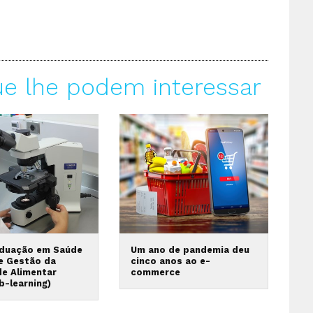
ue lhe podem interessar
duação em Saúde
Um ano de pandemia deu
 e Gestão da
cinco anos ao e-
de Alimentar
commerce
b-learning)