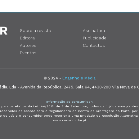
Sobre a revista
Assinatura
Editora
Publicidade
Autores
Contactos
Eventos
© 2024 -
Engenho e Média
ia, Lda - Avenida da República, 2475, Sala 64, 4430-208 Vila Nova de G
Informação ao consumidor:
 para os efeitos da Lei 144/2015, de 8 de Setembro, todos os litígios emergent
e resolvidos de acordo com o Regulamento do Centro de Arbitragem do Porto, p
so de litígio o consumidor pode recorrer a uma Entidade de Resolução Alternativ
www.consumidor.pt