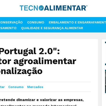
CONSERVAÇÃO
CONSUMO
EMBALAMENTO E ENGARRAFAMEN
SSAMENTO
QUALIDADE E SEGURANÇA ALIMENTAR
 ALTAS DE PORTUGAL 2.0": PROJETO APOIA SETOR AGROALIMENTAR PAR
Portugal 2.0":
tor agroalimentar
onalização
tar
Consumo
Mercados
pretende dinamizar e valorizar as empresas,