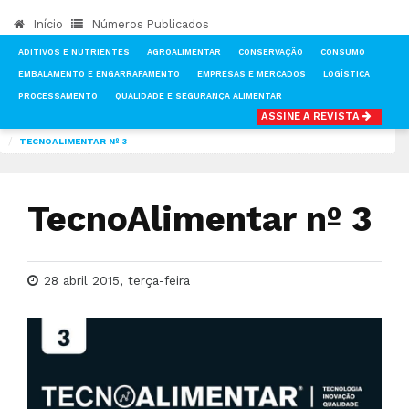
Início
Números Publicados
ADITIVOS E NUTRIENTES
AGROALIMENTAR
CONSERVAÇÃO
CONSUMO
EMBALAMENTO E ENGARRAFAMENTO
EMPRESAS E MERCADOS
LOGÍSTICA
PROCESSAMENTO
QUALIDADE E SEGURANÇA ALIMENTAR
ASSINE A REVISTA
INÍCIO
NOTÍCIAS
NÚMEROS PUBLICADOS DA REVISTA TECNOALIMENTAR
TECNOALIMENTAR Nº 3
TecnoAlimentar nº 3
28 abril 2015, terça-feira