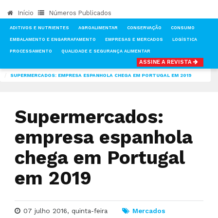
Início
Números Publicados
ADITIVOS E NUTRIENTES
AGROALIMENTAR
CONSERVAÇÃO
CONSUMO
EMBALAMENTO E ENGARRAFAMENTO
EMPRESAS E MERCADOS
LOGÍSTICA
PROCESSAMENTO
QUALIDADE E SEGURANÇA ALIMENTAR
ASSINE A REVISTA
INÍCIO
NOTÍCIAS
MERCADOS
SUPERMERCADOS: EMPRESA ESPANHOLA CHEGA EM PORTUGAL EM 2019
Supermercados:
empresa espanhola
chega em Portugal
em 2019
07 julho 2016, quinta-feira
Mercados