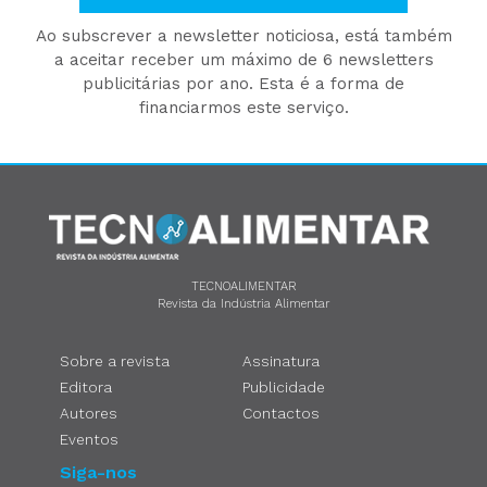
Ao subscrever a newsletter noticiosa, está também
a aceitar receber um máximo de 6 newsletters
publicitárias por ano. Esta é a forma de
financiarmos este serviço.
TECNOALIMENTAR
Revista da Indústria Alimentar
Sobre a revista
Assinatura
Editora
Publicidade
Autores
Contactos
Eventos
Siga-nos