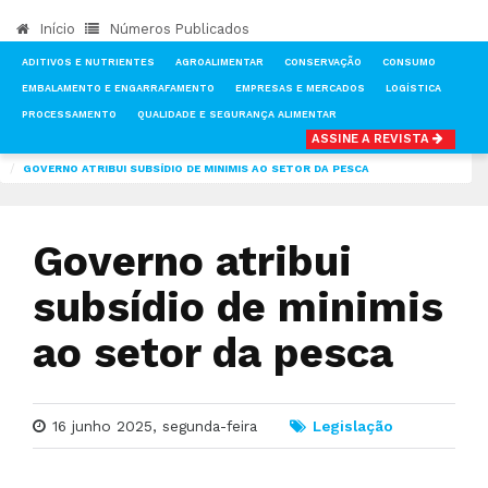
Início
Números Publicados
ADITIVOS E NUTRIENTES
AGROALIMENTAR
CONSERVAÇÃO
CONSUMO
EMBALAMENTO E ENGARRAFAMENTO
EMPRESAS E MERCADOS
LOGÍSTICA
PROCESSAMENTO
QUALIDADE E SEGURANÇA ALIMENTAR
ASSINE A REVISTA
INÍCIO
NOTÍCIAS
LEGISLAÇÃO
GOVERNO ATRIBUI SUBSÍDIO DE MINIMIS AO SETOR DA PESCA
Governo atribui
subsídio de minimis
ao setor da pesca
16 junho 2025, segunda-feira
Legislação