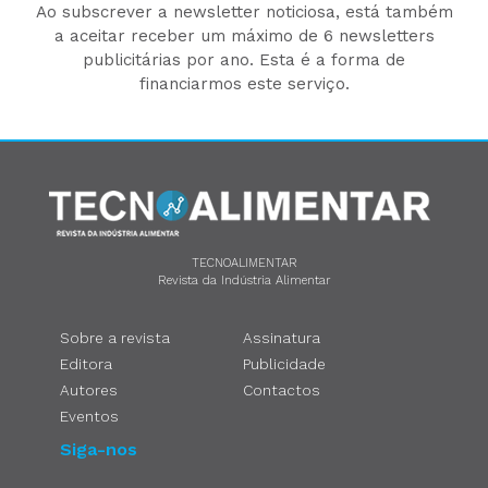
Ao subscrever a newsletter noticiosa, está também
a aceitar receber um máximo de 6 newsletters
publicitárias por ano. Esta é a forma de
financiarmos este serviço.
TECNOALIMENTAR
Revista da Indústria Alimentar
Sobre a revista
Assinatura
Editora
Publicidade
Autores
Contactos
Eventos
Siga-nos