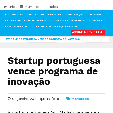
Início
Números Publicados
ADITIVOS E NUTRIENTES
AGROALIMENTAR
CONSERVAÇÃO
CONSUMO
EMBALAMENTO E ENGARRAFAMENTO
EMPRESAS E MERCADOS
LOGÍSTICA
PROCESSAMENTO
QUALIDADE E SEGURANÇA ALIMENTAR
ASSINE A REVISTA
INÍCIO
NOTÍCIAS
MERCADOS
STARTUP PORTUGUESA VENCE PROGRAMA DE INOVAÇÃO
Startup portuguesa
vence programa de
inovação
02 janeiro 2019, quarta-feira
Mercados
A startup portuguesa Agri Marketplace venceu,