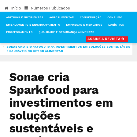
Início
Números Publicados
ADITIVOS E NUTRIENTES
AGROALIMENTAR
CONSERVAÇÃO
CONSUMO
EMBALAMENTO E ENGARRAFAMENTO
EMPRESAS E MERCADOS
LOGÍSTICA
PROCESSAMENTO
QUALIDADE E SEGURANÇA ALIMENTAR
ASSINE A REVISTA
INÍCIO
NOTÍCIAS
CONSUMO
SONAE CRIA SPARKFOOD PARA INVESTIMENTOS EM SOLUÇÕES SUSTENTÁVEIS
E SAUDÁVEIS NO SETOR ALIMENTAR
Sonae cria
Sparkfood para
investimentos em
soluções
sustentáveis e