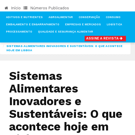
Início
Números Publicados
ADITIVOS E NUTRIENTES
AGROALIMENTAR
CONSERVAÇÃO
CONSUMO
EMBALAMENTO E ENGARRAFAMENTO
EMPRESAS E MERCADOS
LOGÍSTICA
PROCESSAMENTO
QUALIDADE E SEGURANÇA ALIMENTAR
ASSINE A REVISTA
INÍCIO
NOTÍCIAS
AGROALIMENTAR
SISTEMAS ALIMENTARES INOVADORES E SUSTENTÁVEIS: O QUE ACONTECE
HOJE EM LISBOA
Sistemas
Alimentares
Inovadores e
Sustentáveis: O que
acontece hoje em