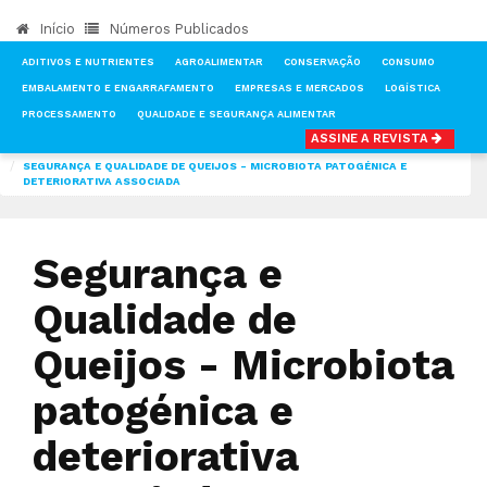
Início
Números Publicados
ADITIVOS E NUTRIENTES
AGROALIMENTAR
CONSERVAÇÃO
CONSUMO
EMBALAMENTO E ENGARRAFAMENTO
EMPRESAS E MERCADOS
LOGÍSTICA
PROCESSAMENTO
QUALIDADE E SEGURANÇA ALIMENTAR
ASSINE A REVISTA
INÍCIO
NOTÍCIAS
LIVRARIA TÉCNICA
SEGURANÇA E QUALIDADE DE QUEIJOS - MICROBIOTA PATOGÉNICA E
DETERIORATIVA ASSOCIADA
Segurança e
Qualidade de
Queijos - Microbiota
patogénica e
deteriorativa