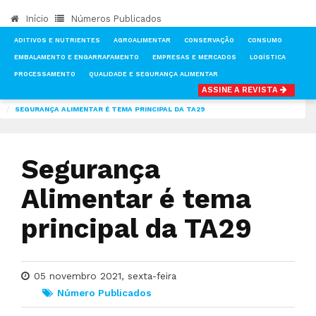
Início
Números Publicados
ADITIVOS E NUTRIENTES
AGROALIMENTAR
CONSERVAÇÃO
CONSUMO
EMBALAMENTO E ENGARRAFAMENTO
EMPRESAS E MERCADOS
LOGÍSTICA
PROCESSAMENTO
QUALIDADE E SEGURANÇA ALIMENTAR
ASSINE A REVISTA
INÍCIO
NOTÍCIAS
NÚMEROS PUBLICADOS DA REVISTA TECNOALIMENTAR
SEGURANÇA ALIMENTAR É TEMA PRINCIPAL DA TA29
Segurança
Alimentar é tema
principal da TA29
05 novembro 2021, sexta-feira
Número Publicados