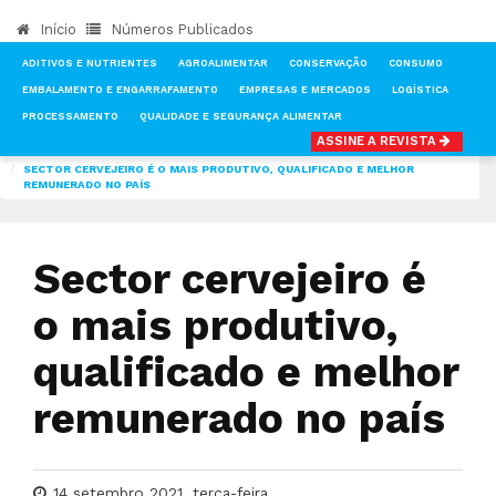
Início
Números Publicados
ADITIVOS E NUTRIENTES
AGROALIMENTAR
CONSERVAÇÃO
CONSUMO
EMBALAMENTO E ENGARRAFAMENTO
EMPRESAS E MERCADOS
LOGÍSTICA
PROCESSAMENTO
QUALIDADE E SEGURANÇA ALIMENTAR
ASSINE A REVISTA
INÍCIO
NOTÍCIAS
EMPRESAS E MERCADOS
SECTOR CERVEJEIRO É O MAIS PRODUTIVO, QUALIFICADO E MELHOR
REMUNERADO NO PAÍS
Sector cervejeiro é
o mais produtivo,
qualificado e melhor
remunerado no país
14 setembro 2021, terça-feira