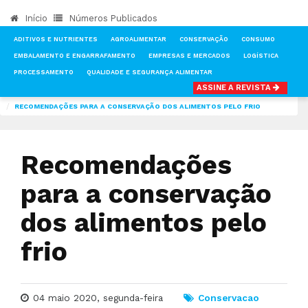
Início
Números Publicados
ADITIVOS E NUTRIENTES
AGROALIMENTAR
CONSERVAÇÃO
CONSUMO
EMBALAMENTO E ENGARRAFAMENTO
EMPRESAS E MERCADOS
LOGÍSTICA
PROCESSAMENTO
QUALIDADE E SEGURANÇA ALIMENTAR
ASSINE A REVISTA
INÍCIO
NOTÍCIAS
CONSERVAÇÃO
RECOMENDAÇÕES PARA A CONSERVAÇÃO DOS ALIMENTOS PELO FRIO
Recomendações
para a conservação
dos alimentos pelo
frio
04 maio 2020, segunda-feira
Conservacao