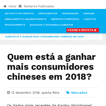
Início
Números Publicados
ADITIVOS E NUTRIENTES
AGROALIMENTAR
CONSERVAÇÃO
CONSUMO
EMBALAMENTO E ENGARRAFAMENTO
EMPRESAS E MERCADOS
LOGÍSTICA
PROCESSAMENTO
QUALIDADE E SEGURANÇA ALIMENTAR
ASSINE A REVISTA
INÍCIO
NOTÍCIAS
MERCADOS
QUEM ESTÁ A GANHAR MAIS CONSUMIDORES CHINESES EM 2018?
Quem está a ganhar
mais consumidores
chineses em 2018?
13 dezembro 2018, quinta-feira
Mercados
Os dados mais recentes da Kantar Worldpanel