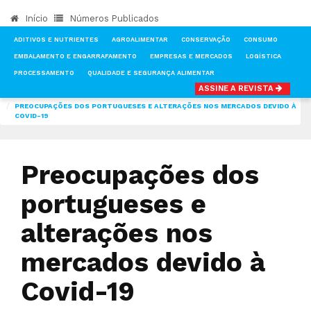
Início
Números Publicados
ADITIVOS E NUTRIENTES
AGROALIMENTAR
CONSERVAÇÃO
CONSUMO
EMBALAMENTO E ENGARRAFAMENTO
EMPRESAS E MERCADOS
LOGÍSTICA
PROCESSAMENTO
QUALIDADE E SEGURANÇA ALIMENTAR
ASSINE A REVISTA
INÍCIO
NOTÍCIAS
CONSUMO
PREOCUPAÇÕES DOS PORTUGUESES E ALTERAÇÕES NOS MERCADOS DEVIDO À
COVID-19
Preocupações dos
portugueses e
alterações nos
mercados devido à
Covid-19