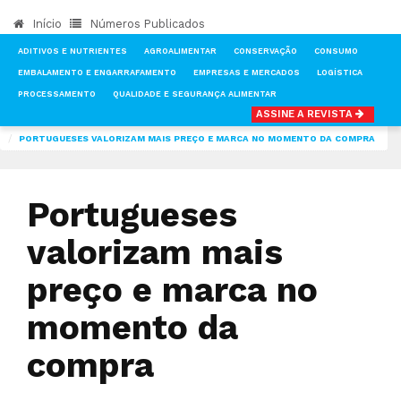
Início
Números Publicados
ADITIVOS E NUTRIENTES
AGROALIMENTAR
CONSERVAÇÃO
CONSUMO
EMBALAMENTO E ENGARRAFAMENTO
EMPRESAS E MERCADOS
LOGÍSTICA
PROCESSAMENTO
QUALIDADE E SEGURANÇA ALIMENTAR
ASSINE A REVISTA
INÍCIO
NOTÍCIAS
MERCADOS
PORTUGUESES VALORIZAM MAIS PREÇO E MARCA NO MOMENTO DA COMPRA
Portugueses
valorizam mais
preço e marca no
momento da
compra