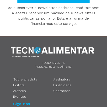
Ao subscrever a newsletter noticiosa, está também
a aceitar receber um máximo de 6 newsletters
publicitárias por ano. Esta é a forma de
financiarmos este serviço.
TECNOALIMENTAR
Revista da Indústria Alimentar
Sobre a revista
Assinatura
Editora
Publicidade
Autores
Contactos
Eventos
Siga-nos