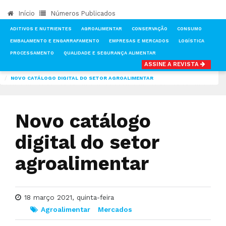
Início
Números Publicados
ADITIVOS E NUTRIENTES
AGROALIMENTAR
CONSERVAÇÃO
CONSUMO
EMBALAMENTO E ENGARRAFAMENTO
EMPRESAS E MERCADOS
LOGÍSTICA
PROCESSAMENTO
QUALIDADE E SEGURANÇA ALIMENTAR
ASSINE A REVISTA
INÍCIO
NOTÍCIAS
AGROALIMENTAR
NOVO CATÁLOGO DIGITAL DO SETOR AGROALIMENTAR
Novo catálogo
digital do setor
agroalimentar
18 março 2021, quinta-feira
Agroalimentar
Mercados