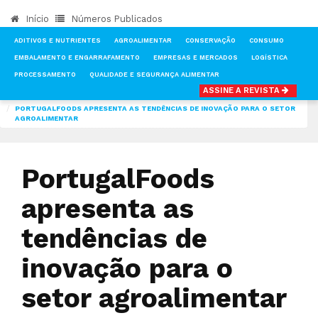
Início
Números Publicados
ADITIVOS E NUTRIENTES
AGROALIMENTAR
CONSERVAÇÃO
CONSUMO
EMBALAMENTO E ENGARRAFAMENTO
EMPRESAS E MERCADOS
LOGÍSTICA
PROCESSAMENTO
QUALIDADE E SEGURANÇA ALIMENTAR
ASSINE A REVISTA
INÍCIO
NOTÍCIAS
FEIRAS & EVENTOS
PORTUGALFOODS APRESENTA AS TENDÊNCIAS DE INOVAÇÃO PARA O SETOR
AGROALIMENTAR
PortugalFoods
apresenta as
tendências de
inovação para o
setor agroalimentar