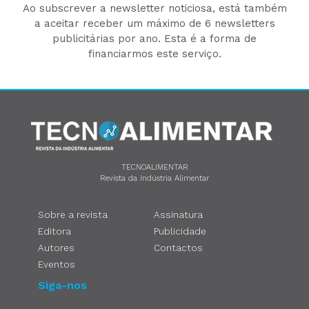
Ao subscrever a newsletter noticiosa, está também
a aceitar receber um máximo de 6 newsletters
publicitárias por ano. Esta é a forma de
financiarmos este serviço.
TECNOALIMENTAR
Revista da Indústria Alimentar
Sobre a revista
Assinatura
Editora
Publicidade
Autores
Contactos
Eventos
Siga-nos