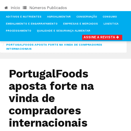
Início
Números Publicados
ADITIVOS E NUTRIENTES
AGROALIMENTAR
CONSERVAÇÃO
CONSUMO
EMBALAMENTO E ENGARRAFAMENTO
EMPRESAS E MERCADOS
LOGÍSTICA
PROCESSAMENTO
QUALIDADE E SEGURANÇA ALIMENTAR
ASSINE A REVISTA
INÍCIO
NOTÍCIAS
FEIRAS & EVENTOS
PORTUGALFOODS APOSTA FORTE NA VINDA DE COMPRADORES
INTERNACIONAIS
PortugalFoods
aposta forte na
vinda de
compradores
internacionais