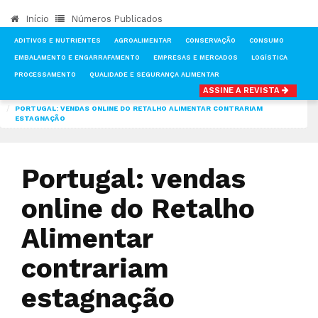
Início
Números Publicados
ADITIVOS E NUTRIENTES
AGROALIMENTAR
CONSERVAÇÃO
CONSUMO
EMBALAMENTO E ENGARRAFAMENTO
EMPRESAS E MERCADOS
LOGÍSTICA
PROCESSAMENTO
QUALIDADE E SEGURANÇA ALIMENTAR
ASSINE A REVISTA
INÍCIO
NOTÍCIAS
MERCADOS
PORTUGAL: VENDAS ONLINE DO RETALHO ALIMENTAR CONTRARIAM
ESTAGNAÇÃO
Portugal: vendas
online do Retalho
Alimentar
contrariam
estagnação