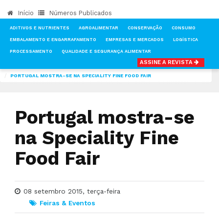
Início
Números Publicados
ADITIVOS E NUTRIENTES
AGROALIMENTAR
CONSERVAÇÃO
CONSUMO
EMBALAMENTO E ENGARRAFAMENTO
EMPRESAS E MERCADOS
LOGÍSTICA
PROCESSAMENTO
QUALIDADE E SEGURANÇA ALIMENTAR
ASSINE A REVISTA
INÍCIO
NOTÍCIAS
FEIRAS & EVENTOS
PORTUGAL MOSTRA-SE NA SPECIALITY FINE FOOD FAIR
Portugal mostra-se
na Speciality Fine
Food Fair
08 setembro 2015, terça-feira
Feiras & Eventos