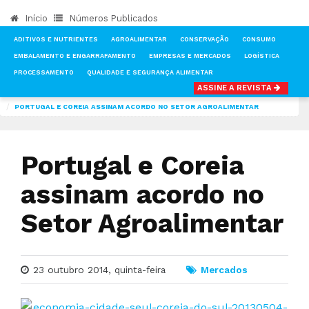
Início
Números Publicados
ADITIVOS E NUTRIENTES
AGROALIMENTAR
CONSERVAÇÃO
CONSUMO
EMBALAMENTO E ENGARRAFAMENTO
EMPRESAS E MERCADOS
LOGÍSTICA
PROCESSAMENTO
QUALIDADE E SEGURANÇA ALIMENTAR
ASSINE A REVISTA
INÍCIO
NOTÍCIAS
MERCADOS
PORTUGAL E COREIA ASSINAM ACORDO NO SETOR AGROALIMENTAR
Portugal e Coreia
assinam acordo no
Setor Agroalimentar
23 outubro 2014, quinta-feira
Mercados