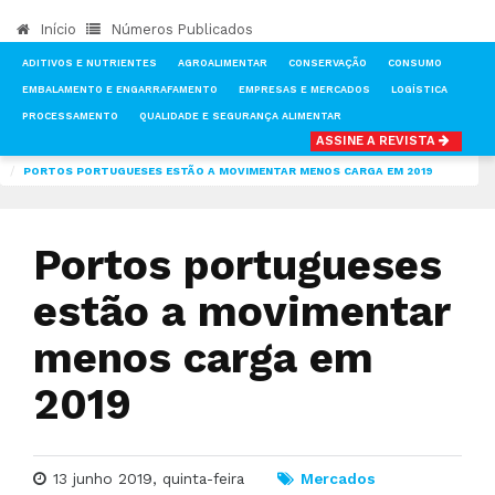
Início
Números Publicados
ADITIVOS E NUTRIENTES
AGROALIMENTAR
CONSERVAÇÃO
CONSUMO
EMBALAMENTO E ENGARRAFAMENTO
EMPRESAS E MERCADOS
LOGÍSTICA
PROCESSAMENTO
QUALIDADE E SEGURANÇA ALIMENTAR
ASSINE A REVISTA
INÍCIO
NOTÍCIAS
MERCADOS
PORTOS PORTUGUESES ESTÃO A MOVIMENTAR MENOS CARGA EM 2019
Portos portugueses
estão a movimentar
menos carga em
2019
13 junho 2019, quinta-feira
Mercados