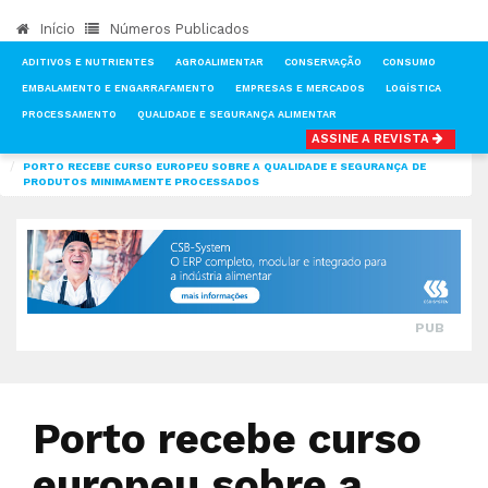
Início
Números Publicados
ADITIVOS E NUTRIENTES
AGROALIMENTAR
CONSERVAÇÃO
CONSUMO
EMBALAMENTO E ENGARRAFAMENTO
EMPRESAS E MERCADOS
LOGÍSTICA
PROCESSAMENTO
QUALIDADE E SEGURANÇA ALIMENTAR
ASSINE A REVISTA
INÍCIO
NOTÍCIAS
PROCESSAMENTO
PORTO RECEBE CURSO EUROPEU SOBRE A QUALIDADE E SEGURANÇA DE
PRODUTOS MINIMAMENTE PROCESSADOS
PUB
Porto recebe curso
europeu sobre a