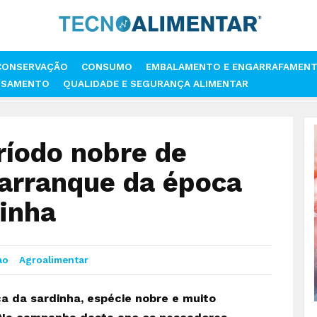
CONSERVAÇÃO
CONSUMO
EMBALAMENTO E ENGARRAFAMEN
SSAMENTO
QUALIDADE E SEGURANÇA ALIMENTAR
INICIA PERÍODO NOBRE DE PRODUÇÃO COM O ARRANQUE DA ÉPOCA DA PE
eríodo nobre de
arranque da época
inha
ao
Agroalimentar
 da sardinha, espécie nobre e muito