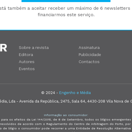
está também a aceitar receber um máximo de 6 newsletters p
financiarmos este serviço.
Sobre a revista
Assinatura
Editora
Publicidade
Autores
Contactos
Eventos
© 2024 -
Engenho e Média
ia, Lda - Avenida da República, 2475, Sala 64, 4430-208 Vila Nova de G
Informação ao consumidor:
 para os efeitos da Lei 144/2015, de 8 de Setembro, todos os litígios emergent
e resolvidos de acordo com o Regulamento do Centro de Arbitragem do Porto, p
so de litígio o consumidor pode recorrer a uma Entidade de Resolução Alternativ