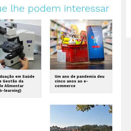
ue lhe podem interessar
duação em Saúde
Um ano de pandemia deu
 e Gestão da
cinco anos ao e-
de Alimentar
commerce
b-learning)