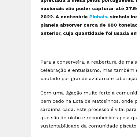
apreciada à mesa pelos portugueses.
nacionais vão poder capturar até 37.
2022. A centenária
Pinhais
, símbolo i
planeia absorver cerca de 600 tonela
anterior, cuja quantidade foi usada e
Para a conserveira, a reabertura de ma
celebração e entusiasmo, mas também 
pautado por grande azáfama e laboração
Com uma ligação muito forte à comunidad
bem cedo na Lota de Matosinhos, onde pa
sardinha cada. Este processo é vital pa
que são de nicho e reconhecidos pela qu
sustentabilidade da comunidade piscatór