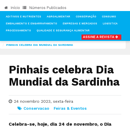
Início
Números Publicados
ADITIVOS E NUTRIENTES
AGROALIMENTAR
CONSERVAÇÃO
CONSUMO
EMBALAMENTO E ENGARRAFAMENTO
EMPRESAS E MERCADOS
LOGÍSTICA
PROCESSAMENTO
QUALIDADE E SEGURANÇA ALIMENTAR
ASSINE A REVISTA
INÍCIO
NOTÍCIAS
CONSERVAÇÃO
PINHAIS CELEBRA DIA MUNDIAL DA SARDINHA
Pinhais celebra Dia
Mundial da Sardinha
24 novembro 2023, sexta-feira
Conservacao
Feiras & Eventos
Celebra-se, hoje, dia 24 de novembro, o Dia