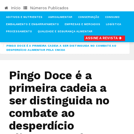
Início
Números Publicados
ADITIVOS E NUTRIENTES
AGROALIMENTAR
CONSERVAÇÃO
CONSUMO
EMBALAMENTO E ENGARRAFAMENTO
EMPRESAS E MERCADOS
LOGÍSTICA
PROCESSAMENTO
QUALIDADE E SEGURANÇA ALIMENTAR
ASSINE A REVISTA
INÍCIO
NOTÍCIAS
CONSUMO
PINGO DOCE É A PRIMEIRA CADEIA A SER DISTINGUIDA NO COMBATE AO
DESPERDÍCIO ALIMENTAR PELA CNCDA
Pingo Doce é a
primeira cadeia a
ser distinguida no
combate ao
desperdício