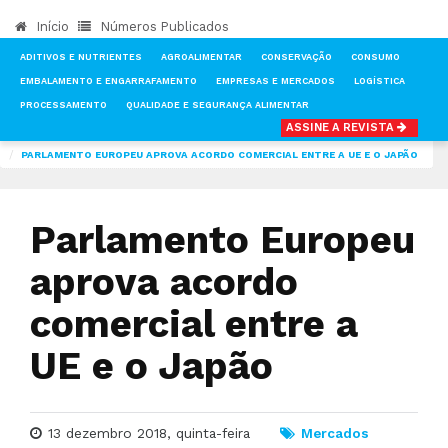
Início
Números Publicados
ADITIVOS E NUTRIENTES
AGROALIMENTAR
CONSERVAÇÃO
CONSUMO
EMBALAMENTO E ENGARRAFAMENTO
EMPRESAS E MERCADOS
LOGÍSTICA
PROCESSAMENTO
QUALIDADE E SEGURANÇA ALIMENTAR
ASSINE A REVISTA
INÍCIO
NOTÍCIAS
MERCADOS
PARLAMENTO EUROPEU APROVA ACORDO COMERCIAL ENTRE A UE E O JAPÃO
Parlamento Europeu
aprova acordo
comercial entre a
UE e o Japão
13 dezembro 2018, quinta-feira
Mercados