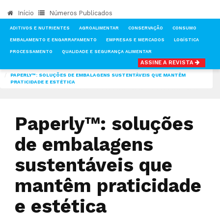
Início
Números Publicados
ADITIVOS E NUTRIENTES
AGROALIMENTAR
CONSERVAÇÃO
CONSUMO
EMBALAMENTO E ENGARRAFAMENTO
EMPRESAS E MERCADOS
LOGÍSTICA
PROCESSAMENTO
QUALIDADE E SEGURANÇA ALIMENTAR
ASSINE A REVISTA
INÍCIO
NOTÍCIAS
EMPRESAS E MERCADOS
PAPERLY™: SOLUÇÕES DE EMBALAGENS SUSTENTÁVEIS QUE MANTÊM
PRATICIDADE E ESTÉTICA
Paperly™: soluções
de embalagens
sustentáveis que
mantêm praticidade
e estética