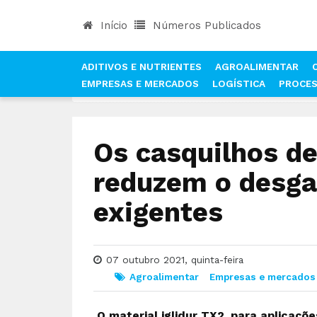
Início
Números Publicados
ADITIVOS E NUTRIENTES
AGROALIMENTAR
EMPRESAS E MERCADOS
LOGÍSTICA
PROCE
INÍCIO
NOTÍCIAS
AGROALIMENTAR
OS CASQ
Os casquilhos de
reduzem o desga
exigentes
07 outubro 2021, quinta-feira
Agroalimentar
Empresas e mercados
O material iglidur TX2, para aplicaçõe