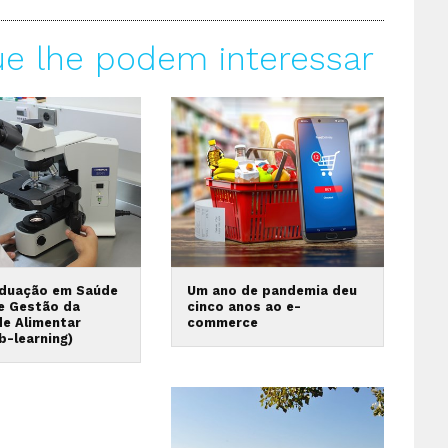
ue lhe podem interessar
duação em Saúde
Um ano de pandemia deu
 e Gestão da
cinco anos ao e-
de Alimentar
commerce
b-learning)