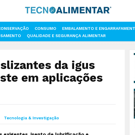
CONSERVAÇÃO
CONSUMO
EMBALAMENTO E ENGARRAFAMEN
SSAMENTO
QUALIDADE E SEGURANÇA ALIMENTAR
UILHOS DESLIZANTES DA IGUS REDUZEM O DESGASTE EM APLICAÇÕES 
slizantes da igus
ste em aplicações
Tecnologia & Investigação
s exigentes, isento de lubrificação e