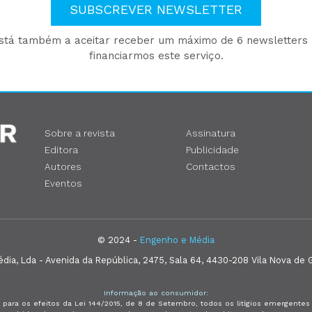
SUBSCREVER NEWSLETTER
está também a aceitar receber um máximo de 6 newsletters p
financiarmos este serviço.
Sobre a revista
Assinatura
Editora
Publicidade
Autores
Contactos
Eventos
© 2024 -
Engenho e Média
ia, Lda - Avenida da República, 2475, Sala 64, 4430-208 Vila Nova de G
Informação ao consumidor:
 para os efeitos da Lei 144/2015, de 8 de Setembro, todos os litígios emergent