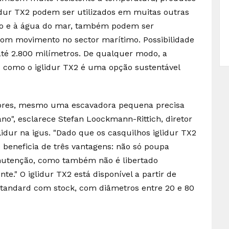
idur TX2 podem ser utilizados em muitas outras
osão e à água do mar, também podem ser
com movimento no sector marítimo. Possibilidade
até 2.800 milímetros. De qualquer modo, a
s como o iglidur TX2 é uma opção sustentável
dores, mesmo uma escavadora pequena precisa
 ano", esclarece Stefan Loockmann-Rittich, diretor
idur na igus. "Dado que os casquilhos iglidur TX2
e beneficia de três vantagens: não só poupa
nutenção, como também não é libertado
e." O iglidur TX2 está disponível a partir de
tandard com stock, com diâmetros entre 20 e 80