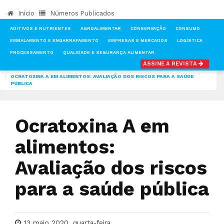
Início
Números Publicados
ADITIVOS E NUTRIENTES
AGROALIMENTAR
CONSERVAÇÃO
CONSUMO
EMBALAMENTO E ENGARRAFAMENTO
EMPRESAS E MERCADOS
LOGÍSTICA
PROCESSAMENTO
QUALIDADE E SEGURANÇA ALIMENTAR
ASSINE A REVISTA
INÍCIO
NOTÍCIAS
CONSUMO
OCRATOXINA A EM ALIMENTOS: AVALIAÇÃO DOS RISCOS PARA A SAÚDE
PÚBLICA
Ocratoxina A em
alimentos:
Avaliação dos riscos
para a saúde pública
13 maio 2020, quarta-feira