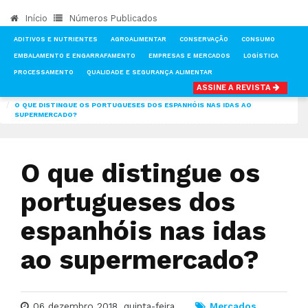
Início
Números Publicados
ADITIVOS E NUTRIENTES
AGROALIMENTAR
CONSERVAÇÃO
CONSUMO
EMBALAMENTO E ENGARRAFAMENTO
EMPRESAS E MERCADOS
LOGÍSTICA
PROCESSAMENTO
QUALIDADE E SEGURANÇA ALIMENTAR
ASSINE A REVISTA
INÍCIO
NOTÍCIAS
MERCADOS
O QUE DISTINGUE OS PORTUGUESES DOS ESPANHÓIS NAS IDAS AO
SUPERMERCADO?
O que distingue os
portugueses dos
espanhóis nas idas
ao supermercado?
06 dezembro 2018, quinta-feira
Mercados