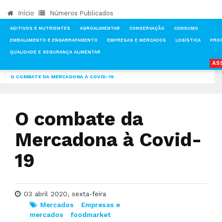
Início
Números Publicados
ADITIVOS E NUTRIENTES
AGROALIMENTAR
CONSERVAÇÃO
CONSUMO
EMBALAMENTO E ENGARRAFAMENTO
EMPRESAS E MERCADOS
LOGÍSTICA
PRO
QUALIDADE E SEGURANÇA ALIMENTAR
AS
INÍCIO
NOTÍCIAS
MERCADOS
O COMBATE DA MERCADONA À COVID-19
O combate da
Mercadona à Covid-
19
03 abril 2020, sexta-feira
Mercados
Empresas e
mercados
foodmarket