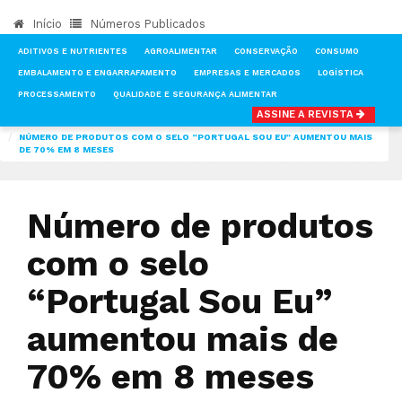
Início
Números Publicados
ADITIVOS E NUTRIENTES
AGROALIMENTAR
CONSERVAÇÃO
CONSUMO
EMBALAMENTO E ENGARRAFAMENTO
EMPRESAS E MERCADOS
LOGÍSTICA
PROCESSAMENTO
QUALIDADE E SEGURANÇA ALIMENTAR
ASSINE A REVISTA
INÍCIO
NOTÍCIAS
MERCADOS
NÚMERO DE PRODUTOS COM O SELO “PORTUGAL SOU EU” AUMENTOU MAIS
DE 70% EM 8 MESES
Número de produtos
com o selo
“Portugal Sou Eu”
aumentou mais de
70% em 8 meses