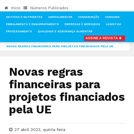
Início
Números Publicados
ADITIVOS E NUTRIENTES
AGROALIMENTAR
CONSERVAÇÃO
CONSUMO
EMBALAMENTO E ENGARRAFAMENTO
EMPRESAS E MERCADOS
LOGÍSTICA
PROCESSAMENTO
QUALIDADE E SEGURANÇA ALIMENTAR
ASSINE A REVISTA
INÍCIO
NOTÍCIAS
TECNOLOGIA & INVESTIGAÇÃO
NOVAS REGRAS FINANCEIRAS PARA PROJETOS FINANCIADOS PELA UE
Novas regras
financeiras para
projetos financiados
pela UE
27 abril 2023, quinta-feira