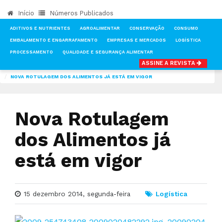
Início
Números Publicados
ADITIVOS E NUTRIENTES
AGROALIMENTAR
CONSERVAÇÃO
CONSUMO
EMBALAMENTO E ENGARRAFAMENTO
EMPRESAS E MERCADOS
LOGÍSTICA
PROCESSAMENTO
QUALIDADE E SEGURANÇA ALIMENTAR
ASSINE A REVISTA
INÍCIO
NOTÍCIAS
LOGÍSTICA
NOVA ROTULAGEM DOS ALIMENTOS JÁ ESTÁ EM VIGOR
Nova Rotulagem
dos Alimentos já
está em vigor
15 dezembro 2014, segunda-feira
Logística