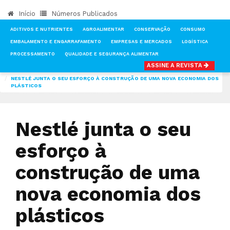
Início
Números Publicados
ADITIVOS E NUTRIENTES
AGROALIMENTAR
CONSERVAÇÃO
CONSUMO
EMBALAMENTO E ENGARRAFAMENTO
EMPRESAS E MERCADOS
LOGÍSTICA
PROCESSAMENTO
QUALIDADE E SEGURANÇA ALIMENTAR
ASSINE A REVISTA
INÍCIO
NOTÍCIAS
EMBALAMENTO E ENGARRAFAMENTO
NESTLÉ JUNTA O SEU ESFORÇO À CONSTRUÇÃO DE UMA NOVA ECONOMIA DOS
PLÁSTICOS
Nestlé junta o seu
esforço à
construção de uma
nova economia dos
plásticos