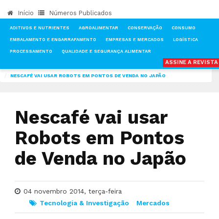
Início
Números Publicados
ADITIVOS E NUTRIENTES
AGROALIMENTAR
CONSERVAÇÃO
CONSUMO
EMBALAMENTO E ENGARRAFAMENTO
EMPRESAS E MERCADOS
LOGÍSTICA
PROCESSAMENTO
QUALIDADE E SEGURANÇA ALIMENTAR
ASSINE A REVIST
INÍCIO
NOTÍCIAS
TECNOLOGIA & INVESTIGAÇÃO
NESCAFÉ VAI USAR ROBOTS EM PONTOS DE VENDA NO JAPÃO
Nescafé vai usar
Robots em Pontos
de Venda no Japão
04 novembro 2014, terça-feira
Tecnologia & Investigação
Mercados