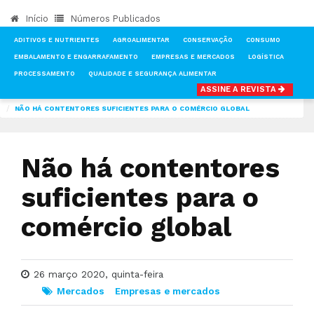
Início
Números Publicados
ADITIVOS E NUTRIENTES
AGROALIMENTAR
CONSERVAÇÃO
CONSUMO
EMBALAMENTO E ENGARRAFAMENTO
EMPRESAS E MERCADOS
LOGÍSTICA
PROCESSAMENTO
QUALIDADE E SEGURANÇA ALIMENTAR
ASSINE A REVISTA
INÍCIO
NOTÍCIAS
MERCADOS
NÃO HÁ CONTENTORES SUFICIENTES PARA O COMÉRCIO GLOBAL
Não há contentores
suficientes para o
comércio global
26 março 2020, quinta-feira
Mercados
Empresas e mercados