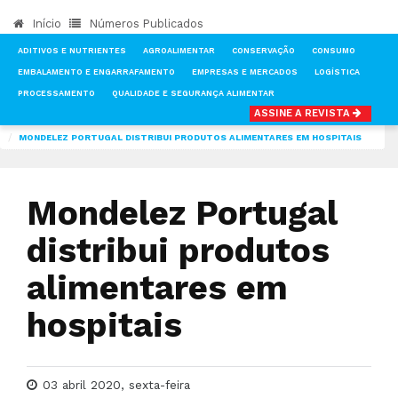
Início
Números Publicados
ADITIVOS E NUTRIENTES
AGROALIMENTAR
CONSERVAÇÃO
CONSUMO
EMBALAMENTO E ENGARRAFAMENTO
EMPRESAS E MERCADOS
LOGÍSTICA
PROCESSAMENTO
QUALIDADE E SEGURANÇA ALIMENTAR
ASSINE A REVISTA
INÍCIO
NOTÍCIAS
EMPRESAS E MERCADOS
MONDELEZ PORTUGAL DISTRIBUI PRODUTOS ALIMENTARES EM HOSPITAIS
Mondelez Portugal
distribui produtos
alimentares em
hospitais
03 abril 2020, sexta-feira