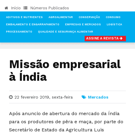
Início
Números Publicados
ADITIVOS E NUTRIENTES
AGROALIMENTAR
CONSERVAÇÃO
CONSUMO
EMBALAMENTO E ENGARRAFAMENTO
EMPRESAS E MERCADOS
LOGÍSTICA
PROCESSAMENTO
QUALIDADE E SEGURANÇA ALIMENTAR
ASSINE A REVISTA
INÍCIO
NOTÍCIAS
MERCADOS
MISSÃO EMPRESARIAL À ÍNDIA
Missão empresarial
à Índia
22 fevereiro 2019, sexta-feira
Mercados
Após anuncio de abertura do mercado da Índia
para os produtores de pêra e maça, por parte do
Secretário de Estado da Agricultura Luis