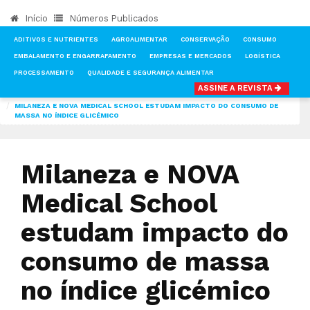
Início
Números Publicados
ADITIVOS E NUTRIENTES
AGROALIMENTAR
CONSERVAÇÃO
CONSUMO
EMBALAMENTO E ENGARRAFAMENTO
EMPRESAS E MERCADOS
LOGÍSTICA
PROCESSAMENTO
QUALIDADE E SEGURANÇA ALIMENTAR
ASSINE A REVISTA
INÍCIO
NOTÍCIAS
CONSUMO
MILANEZA E NOVA MEDICAL SCHOOL ESTUDAM IMPACTO DO CONSUMO DE
MASSA NO ÍNDICE GLICÉMICO
Milaneza e NOVA
Medical School
estudam impacto do
consumo de massa
no índice glicémico