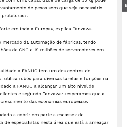
que com uma capacidade de carga de 35 kg pode
levantamento de pesos sem que seja necessário
protetoras».
 forte em toda a Europa», explica Tanzawa.
 mercado da automação de fábricas, tendo
milhões de CNC e 19 milhões de servomotores em
ealidade a FANUC tem um dos centros de
utiliza robôs para diversas tarefas e funções na
dado a FANUC a alcançar um alto nível de
s clientes e segundo Tanzawa: «esperamos que a
o crescimento das economias europeias».
dado a cobrir em parte a escassez de
lta de especialistas nesta área que está a ameaçar