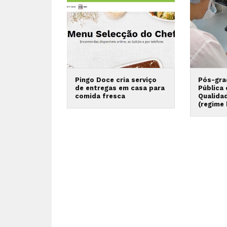
Pingo Doce cria serviço
Pós-gra
de entregas em casa para
Pública
comida fresca
Qualida
(regime 