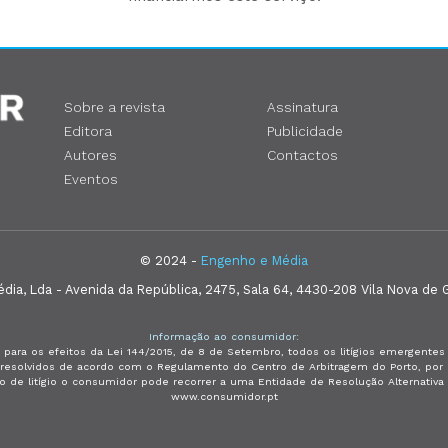
Sobre a revista
Assinatura
Editora
Publicidade
Autores
Contactos
Eventos
© 2024 -
Engenho e Média
ia, Lda - Avenida da República, 2475, Sala 64, 4430-208 Vila Nova de G
Informação ao consumidor:
 para os efeitos da Lei 144/2015, de 8 de Setembro, todos os litígios emergent
e resolvidos de acordo com o Regulamento do Centro de Arbitragem do Porto, p
so de litígio o consumidor pode recorrer a uma Entidade de Resolução Alternativ
www.consumidor.pt