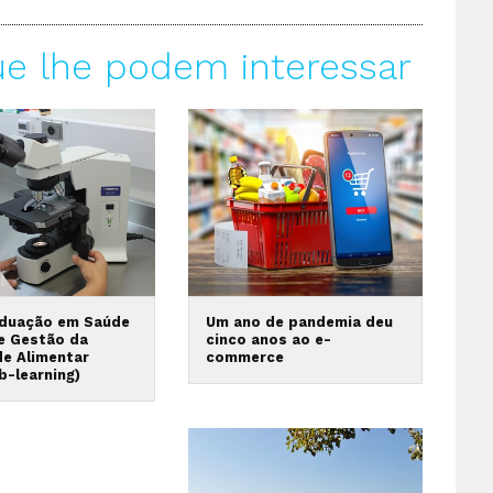
ue lhe podem interessar
duação em Saúde
Um ano de pandemia deu
 e Gestão da
cinco anos ao e-
de Alimentar
commerce
b-learning)