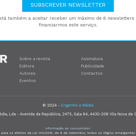
SUBSCREVER NEWSLETTER
está também a aceitar receber um máximo de 6 newsletters p
financiarmos este serviço.
Sobre a revista
Assinatura
Editora
Publicidade
Autores
Contactos
Eventos
© 2024 -
Engenho e Média
ia, Lda - Avenida da República, 2475, Sala 64, 4430-208 Vila Nova de G
Informação ao consumidor:
 para os efeitos da Lei 144/2015, de 8 de Setembro, todos os litígios emergent