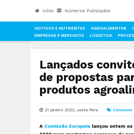
Início
Números Publicados
ADITIVOS E NUTRIENTES
AGROALIMENTAR
EMPRESAS E MERCADOS
LOGÍSTICA
PROCE
INÍCIO
NOTÍCIAS
CONSUMO
LANÇADOS CON
Lançados convit
de propostas pa
produtos agroal
21 janeiro 2022, sexta-feira
Consumo
A
Comissão Europeia
lançou ontem os 