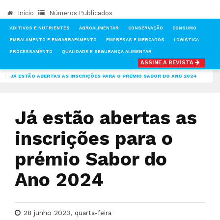
Início
Números Publicados
ADITIVOS E NUTRIENTES
AGROALIMENTAR
CONSERVAÇÃO
CONSUMO
EMBALAMENTO E ENGARRAFAMENTO
EMPRESAS E MERCADOS
LOGÍSTICA
PROCESSAMENTO
QUALIDADE E SEGURANÇA ALIMENTAR
ASSINE A REVISTA
INÍCIO
NOTÍCIAS
FEIRAS & EVENTOS
JÁ ESTÃO ABERTAS AS INSCRIÇÕES PARA O PRÉMIO SABOR DO ANO 2024
Já estão abertas as
inscrições para o
prémio Sabor do
Ano 2024
28 junho 2023, quarta-feira