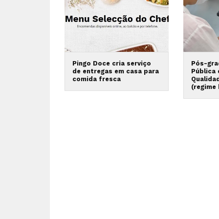
Pingo Doce cria serviço
Pós-gra
de entregas em casa para
Pública
comida fresca
Qualida
(regime 