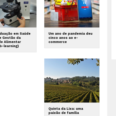
duação em Saúde
Um ano de pandemia deu
 e Gestão da
cinco anos ao e-
de Alimentar
commerce
b-learning)
Quinta da Lixa: uma
paixão de família